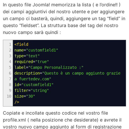
In questo file Joomla! memorizza la lista ( e l’ordine!! )
dei campi aggiuntivi del nostro utente e per aggiungere
un campo ci basterà, quindi, aggiungere un tag “field” in
questo “fieldset”. La struttura base del tag del nostro
nuovo campo sarà quindi :
1
<field
2
name
=
"customfield1"
3
type
=
"text"
4
required
=
"true"
5
label
=
"Campo Personalizzato :"
6
description
=
"Questo è un campo aggiunto grazie
7
a fuertedev.com"
8
id
=
"customfield1"
9
filter
=
"string"
10
size
=
"30"
/>
Copiate e incollate questo codice nel vostro file
profile.xml ( nella posizione che desiderate) e avrete il
vostro nuovo campo aggiunto al form di registrazione