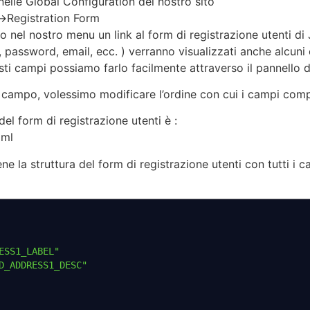
 nelle Global Configuration del nostro sito
->Registration Form
nel nostro menu un link al form di registrazione utenti di 
 password, email, ecc. ) verranno visualizzati anche alcuni c
sti campi possiamo farlo facilmente attraverso il pannello di
n campo, volessimo modificare l’ordine con cui i campi comp
 del form di registrazione utenti è :
xml
 la struttura del form di registrazione utenti con tutti i ca
ESS1_LABEL"
D_ADDRESS1_DESC"