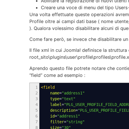
Abilitare la registrazione di nuovi utenti
Creare una voce di menu del tipo Users
Una volta effettuate queste operazioni avremo 
Profile oltre ai campi dati base ( nome utente,
). Qualora volessimo disabilitare alcuni di que
Come fare però, se invece che disabilitare u
Il file xml in cui Joomla! definisce la struttura
root_sito\plugins\user\profile\profiles\profile.
Aprendo questo file potrete notare che contiene
“field” come ad esempio :
1
<field
2
name
=
"address1"
3
type
=
"text"
4
label
=
"PLG_USER_PROFILE_FIELD_ADDR
5
description
=
"PLG_USER_PROFILE_FIEL
6
id
=
"address1"
7
filter
=
"string"
8
size
=
"30"